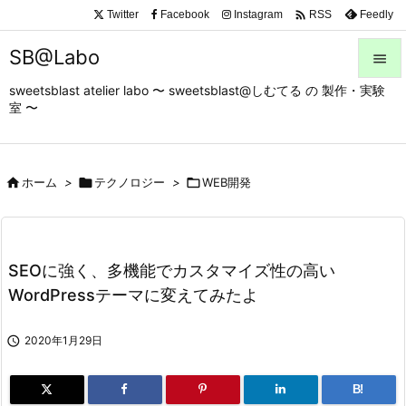

Twitter
Facebook
Instagram
Feedly
RSS
SB@Labo

sweetsblast atelier labo 〜 sweetsblast@しむてる の 製作・実験

室 〜
メニュ

サイド

ホーム
>

テクノロジー
>

WEB開発

前へ

次へ
SEOに強く、多機能でカスタマイズ性の高い

WordPressテーマに変えてみたよ
検索

2020年1月29日
B!