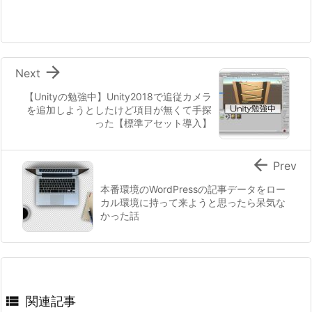

Next
【Unityの勉強中】Unity2018で追従カメラ
を追加しようとしたけど項目が無くて手探
った【標準アセット導入】

Prev
本番環境のWordPressの記事データをロー
カル環境に持って来ようと思ったら呆気な
かった話

関連記事